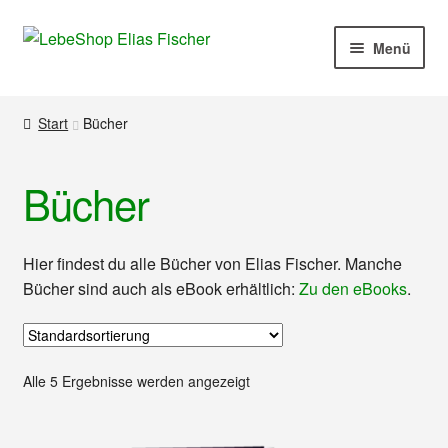
Zur
Zum
Menü
Navigation
Inhalt
springen
springen
Produkte
Start
Bücher
Mein Konto
Bücher
Kasse
Warenkorb
Hier findest du alle Bücher von Elias Fischer. Manche
Bücher sind auch als eBook erhältlich:
Zu den eBooks
.
Kontakt
Impressum
Alle 5 Ergebnisse werden angezeigt