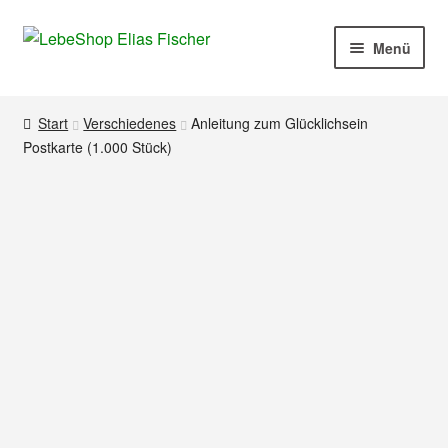
Zur
Zum
Menü
Navigation
Inhalt
springen
springen
Produkte
Start
Verschiedenes
Anleitung zum Glücklichsein
Postkarte (1.000 Stück)
Mein Konto
Kasse
Warenkorb
Kontakt
Impressum