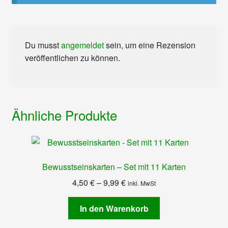
Du musst
angemeldet
sein, um eine Rezension
veröffentlichen zu können.
Ähnliche Produkte
Bewusstseinskarten – Set mit 11 Karten
Preisspanne:
4,50
€
–
9,99
€
inkl. MwSt
4,50 €
bis
In den Warenkorb
9,99 €