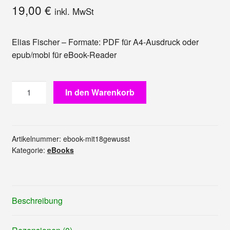
19,00
€
inkl. MwSt
Elias Fischer – Formate: PDF für A4-Ausdruck oder
epub/mobi für eBook-Reader
eBook:
In den Warenkorb
Dinge,
die
ich
mit
Artikelnummer:
ebook-mit18gewusst
Kategorie:
eBooks
18
gerne
gewusst
hätte
Beschreibung
Menge