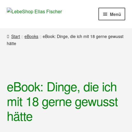
Zur
Zum
Menü
Navigation
Inhalt
springen
springen
Produkte
Start
eBooks
eBook: Dinge, die ich mit 18 gerne gewusst
hätte
Mein Konto
Kasse
Warenkorb
eBook: Dinge, die ich
Kontakt
mit 18 gerne gewusst
Impressum
hätte